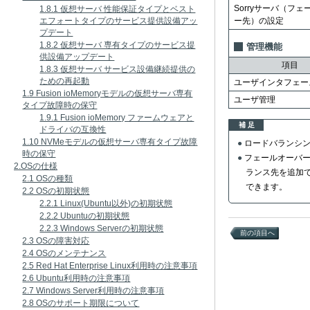
Sorryサーバ（フ
1.8.1 仮想サーバ 性能保証タイプとベスト
エフォートタイプのサービス提供設備アッ
ー先）の設定
プデート
1.8.2 仮想サーバ 専有タイプのサービス提
管理機能
供設備アップデート
項目
1.8.3 仮想サーバ サービス設備継続提供の
ための再起動
ユーザインタフェー
1.9 Fusion ioMemoryモデルの仮想サーバ専有
ユーザ管理
タイプ故障時の保守
1.9.1 Fusion ioMemory ファームウェアと
補 足
ドライバの互換性
1.10 NVMeモデルの仮想サーバ専有タイプ故障
ロードバランシング
時の保守
フェールオーバー
2.OSの仕様
ランス先を追加
2.1 OSの種類
できます。
2.2 OSの初期状態
2.2.1 Linux(Ubuntu以外)の初期状態
2.2.2 Ubuntuの初期状態
2.2.3 Windows Serverの初期状態
前の項目へ
2.3 OSの障害対応
2.4 OSのメンテナンス
2.5 Red Hat Enterprise Linux利用時の注意事項
2.6 Ubuntu利用時の注意事項
2.7 Windows Server利用時の注意事項
2.8 OSのサポート期限について