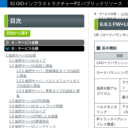
IIJ GIOインフラストラクチャーP2 パブリックリソー
B：サービス仕様
6.F
6.8.1 FW+LB 
目次
6.8.1 
目的から探す
LB（ロードバランサ
A：サービス全般
基本機能
B：サービス仕様
1.仮想サーバの仕様
項目
1.1 仮想サーバのタイプ
L4ロードバランシ
1.2 仮想サーバの品目と課金
1.2.1 仮想サーバ：性能保証タイプの品目
ロードバランシング
と課金
1.2.2 仮想サーバ：ベストエフォートタイ
ラ
プの品目と課金
ン
負荷分散アル
1.2.3 仮想サーバ：専有タイプの品目と課
ゴリズム
金
最
1.3 仮想サーバのCPU性能
1.4 仮想サーバのネットワーク性能
ヘルスモニタ
ア
1.5 仮想サーバグループ
リング
（A
1.6 仮想サーバのFWによる保護
IPトランスペアレン
1.7 仮想サーバの障害対応
ドレス透過）
1.8 仮想サーバのメンテナンス