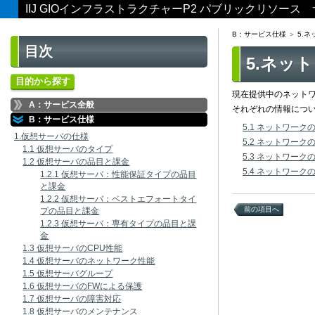
IIJ GIOインフラストラクチャーP2 パブリックリソー
B：サービス仕様
5.
目次
5.ネッ
目的から探す
現在提供中のネット
A：サービス全般
それぞれの情報につ
B：サービス仕様
5.1 ネットワーク
1.仮想サーバの仕様
5.2 ネットワーク
1.1 仮想サーバのタイプ
5.3 ネットワーク
1.2 仮想サーバの品目と課金
5.4 ネットワーク
1.2.1 仮想サーバ：性能保証タイプの品目
と課金
1.2.2 仮想サーバ：ベストエフォートタイ
前の項目へ
プの品目と課金
1.2.3 仮想サーバ：専有タイプの品目と課
金
1.3 仮想サーバのCPU性能
1.4 仮想サーバのネットワーク性能
1.5 仮想サーバグループ
1.6 仮想サーバのFWによる保護
1.7 仮想サーバの障害対応
1.8 仮想サーバのメンテナンス