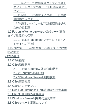
1.8.1 仮想サーバ 性能保証タイプとベスト
エフォートタイプのサービス提供設備アッ
プデート
1.8.2 仮想サーバ 専有タイプのサービス提
供設備アップデート
1.8.3 仮想サーバ サービス設備継続提供の
ための再起動
1.9 Fusion ioMemoryモデルの仮想サーバ専有
タイプ故障時の保守
1.9.1 Fusion ioMemory ファームウェアと
ドライバの互換性
1.10 NVMeモデルの仮想サーバ専有タイプ故障
時の保守
2.OSの仕様
2.1 OSの種類
2.2 OSの初期状態
2.2.1 Linux(Ubuntu以外)の初期状態
2.2.2 Ubuntuの初期状態
2.2.3 Windows Serverの初期状態
2.3 OSの障害対応
2.4 OSのメンテナンス
2.5 Red Hat Enterprise Linux利用時の注意事項
2.6 Ubuntu利用時の注意事項
2.7 Windows Server利用時の注意事項
2.8 OSのサポート期限について