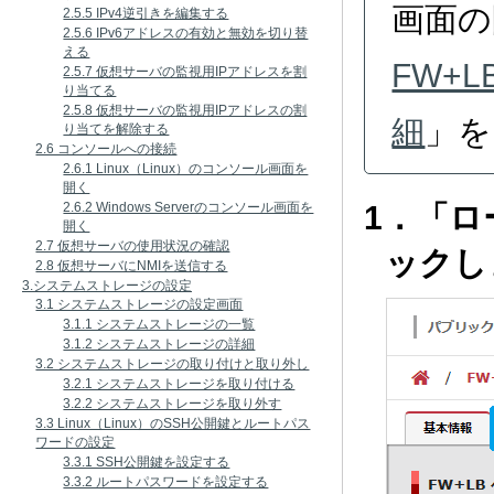
画面の
2.5.5 IPv4逆引きを編集する
2.5.6 IPv6アドレスの有効と無効を切り替
える
FW+
2.5.7 仮想サーバの監視用IPアドレスを割
り当てる
2.5.8 仮想サーバの監視用IPアドレスの割
細
」を
り当てを解除する
2.6 コンソールへの接続
2.6.1 Linux（Linux）のコンソール画面を
開く
1．「
2.6.2 Windows Serverのコンソール画面を
開く
2.7 仮想サーバの使用状況の確認
ックし
2.8 仮想サーバにNMIを送信する
3.システムストレージの設定
3.1 システムストレージの設定画面
3.1.1 システムストレージの一覧
3.1.2 システムストレージの詳細
3.2 システムストレージの取り付けと取り外し
3.2.1 システムストレージを取り付ける
3.2.2 システムストレージを取り外す
3.3 Linux（Linux）のSSH公開鍵とルートパス
ワードの設定
3.3.1 SSH公開鍵を設定する
3.3.2 ルートパスワードを設定する