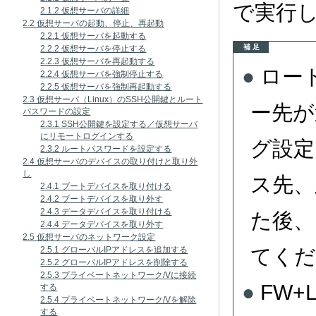
で実行
2.1.2 仮想サーバの詳細
2.2 仮想サーバの起動、停止、再起動
2.2.1 仮想サーバを起動する
補 足
2.2.2 仮想サーバを停止する
2.2.3 仮想サーバを再起動する
ロー
2.2.4 仮想サーバを強制停止する
2.2.5 仮想サーバを強制再起動する
2.3 仮想サーバ（Linux）のSSH公開鍵とルート
ー先が
パスワードの設定
2.3.1 SSH公開鍵を設定する／仮想サーバ
にリモートログインする
グ設定
2.3.2 ルートパスワードを設定する
2.4 仮想サーバのデバイスの取り付けと取り外
し
ス先、
2.4.1 ブートデバイスを取り付ける
2.4.2 ブートデバイスを取り外す
2.4.3 データデバイスを取り付ける
た後、
2.4.4 データデバイスを取り外す
2.5 仮想サーバのネットワーク設定
てくだ
2.5.1 グローバルIPアドレスを追加する
2.5.2 グローバルIPアドレスを削除する
2.5.3 プライベートネットワーク/Vに接続
FW
する
2.5.4 プライベートネットワーク/Vを解除
する