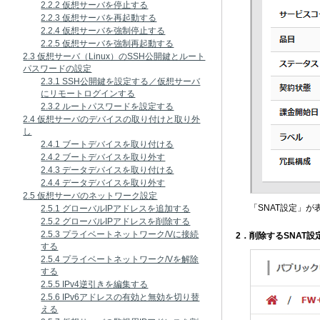
2.2.2 仮想サーバを停止する
2.2.3 仮想サーバを再起動する
2.2.4 仮想サーバを強制停止する
2.2.5 仮想サーバを強制再起動する
2.3 仮想サーバ（Linux）のSSH公開鍵とルート
パスワードの設定
2.3.1 SSH公開鍵を設定する／仮想サーバ
にリモートログインする
2.3.2 ルートパスワードを設定する
2.4 仮想サーバのデバイスの取り付けと取り外
し
2.4.1 ブートデバイスを取り付ける
2.4.2 ブートデバイスを取り外す
2.4.3 データデバイスを取り付ける
2.4.4 データデバイスを取り外す
2.5 仮想サーバのネットワーク設定
「SNAT設定」が
2.5.1 グローバルIPアドレスを追加する
2.5.2 グローバルIPアドレスを削除する
2.5.3 プライベートネットワーク/Vに接続
2．削除するSNAT
する
2.5.4 プライベートネットワーク/Vを解除
する
2.5.5 IPv4逆引きを編集する
2.5.6 IPv6アドレスの有効と無効を切り替
える