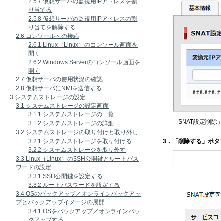
2.5.7 仮想サーバの監視用IPアドレスを割
り当てる
2.5.8 仮想サーバの監視用IPアドレスの割
り当てを解除する
2.6 コンソールへの接続
2.6.1 Linux（Linux）のコンソール画面を
開く
2.6.2 Windows Serverのコンソール画面を
開く
2.7 仮想サーバの使用状況の確認
2.8 仮想サーバにNMIを送信する
3.システムストレージの設定
3.1 システムストレージの設定画面
3.1.1 システムストレージの一覧
「SNAT設定削
3.1.2 システムストレージの詳細
3.2 システムストレージの取り付けと取り外し
3.2.1 システムストレージを取り付ける
3．「削除する」ボタ
3.2.2 システムストレージを取り外す
3.3 Linux（Linux）のSSH公開鍵とルートパス
ワードの設定
3.3.1 SSH公開鍵を設定する
3.3.2 ルートパスワードを設定する
3.4 OSのバックアップ／オンラインバックアッ
プとバックアップイメージの展開
3.4.1 OSをバックアップ／オンラインバッ
クアップする