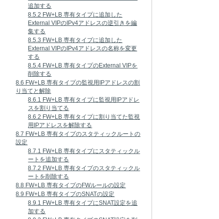
追加する
8.5.2 FW+LB 専有タイプに追加した
External VIPのIPv4アドレスの逆引きを編
集する
8.5.3 FW+LB 専有タイプに追加した
External VIPのIPv4アドレスの名称を変更
する
8.5.4 FW+LB 専有タイプのExternal VIPを
削除する
8.6 FW+LB 専有タイプの監視用IPアドレスの割
り当てと解除
8.6.1 FW+LB 専有タイプに監視用IPアドレ
スを割り当てる
8.6.2 FW+LB 専有タイプに割り当てた監視
用IPアドレスを解除する
8.7 FW+LB 専有タイプのスタティックルートの
設定
8.7.1 FW+LB 専有タイプにスタティックル
ートを追加する
8.7.2 FW+LB 専有タイプのスタティックル
ートを削除する
8.8 FW+LB 専有タイプのFWルールの設定
8.9 FW+LB 専有タイプのSNATの設定
8.9.1 FW+LB 専有タイプにSNAT設定を追
加する