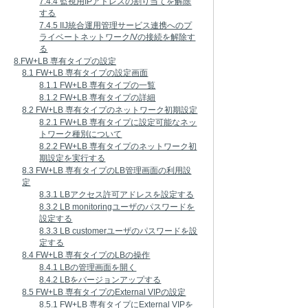
7.4.4 監視用IPアドレスの割り当てを解除
する
7.4.5 IIJ統合運用管理サービス連携へのプ
ライベートネットワーク/Vの接続を解除す
る
8.FW+LB 専有タイプの設定
8.1 FW+LB 専有タイプの設定画面
8.1.1 FW+LB 専有タイプの一覧
8.1.2 FW+LB 専有タイプの詳細
8.2 FW+LB 専有タイプのネットワーク初期設定
8.2.1 FW+LB 専有タイプに設定可能なネッ
トワーク種別について
8.2.2 FW+LB 専有タイプのネットワーク初
期設定を実行する
8.3 FW+LB 専有タイプのLB管理画面の利用設
定
8.3.1 LBアクセス許可アドレスを設定する
8.3.2 LB monitoringユーザのパスワードを
設定する
8.3.3 LB customerユーザのパスワードを設
定する
8.4 FW+LB 専有タイプのLBの操作
8.4.1 LBの管理画面を開く
8.4.2 LBをバージョンアップする
8.5 FW+LB 専有タイプのExternal VIPの設定
8.5.1 FW+LB 専有タイプにExternal VIPを