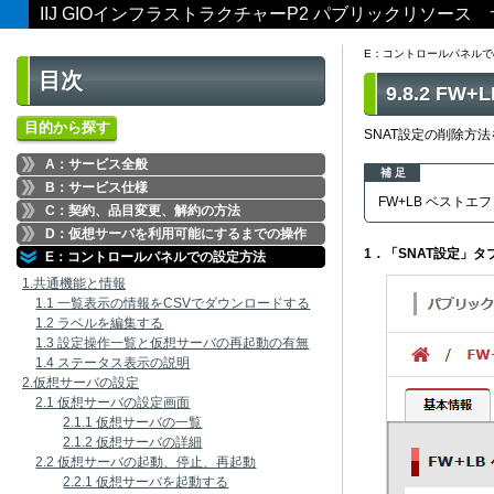
IIJ GIOインフラストラクチャーP2 パブリックリソー
E：コントロールパネルで
目次
9.8.2 
目的から探す
SNAT設定の削除方
A：サービス全般
補 足
B：サービス仕様
FW+LB ベスト
C：契約、品目変更、解約の方法
D：仮想サーバを利用可能にするまでの操作
1．「SNAT設定」
E：コントロールパネルでの設定方法
1.共通機能と情報
1.1 一覧表示の情報をCSVでダウンロードする
1.2 ラベルを編集する
1.3 設定操作一覧と仮想サーバの再起動の有無
1.4 ステータス表示の説明
2.仮想サーバの設定
2.1 仮想サーバの設定画面
2.1.1 仮想サーバの一覧
2.1.2 仮想サーバの詳細
2.2 仮想サーバの起動、停止、再起動
2.2.1 仮想サーバを起動する