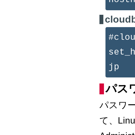
cloudb
#clo
set_
jp
パス
パスワ
て、Linu