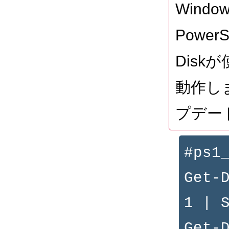
Window
Powe
Dis
動作しま
プデー
#ps1
Get-
1 | 
Get-