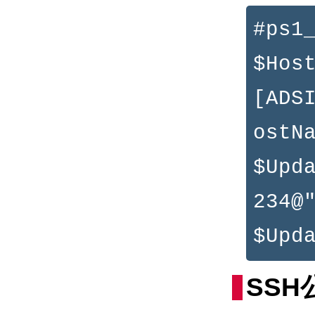
#ps1
$Hos
[ADS
ostN
$Upd
234@
$Upd
SS