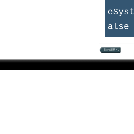
eSys
alse
前の項目へ