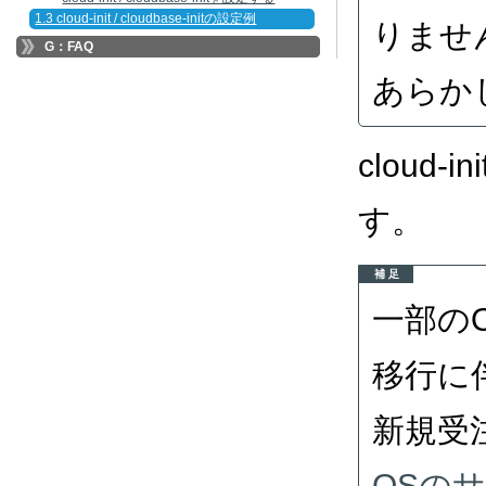
1.3 cloud-init / cloudbase-initの設定例
りませ
G：FAQ
あらか
cloud-i
す。
補 足
一部の
移行に
新規受
OSの