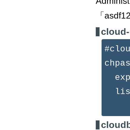
Admini
「asd
cloud-
#clo
chpa
expi
lis
roo
cloudb