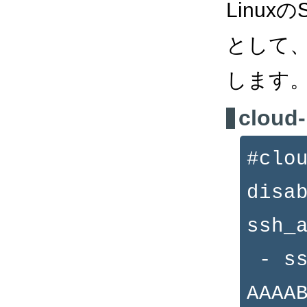
Linu
として
します
cloud-
#clo
disa
ssh_
- ss
AAAA