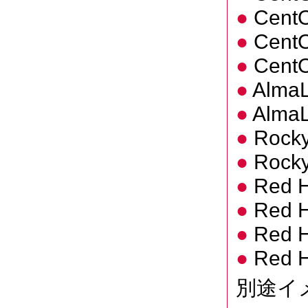
Cent
Cent
CentO
AlmaL
AlmaL
Rocky
Rocky
Red H
Red H
Red H
Red H
別途イメー