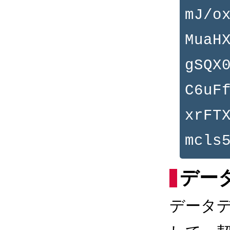
mJ/o
MuaH
gSQX
C6uF
xrFT
mcls
デー
データ