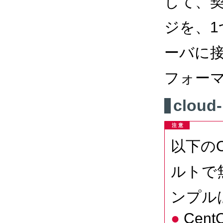
して、
ジを、
ーバに
フォー
cloud-
注 意
以下のOS
ルトで
ンプル
Cent