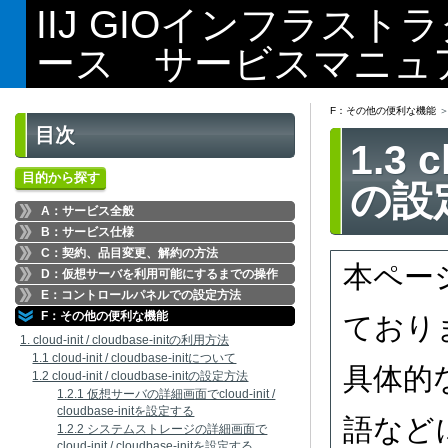
IIJ GIOインフラス
ース サービスマニュ
F：その他の便利な機能
目次
1.3 c
目的から探す
の設
A：サービス全般
B：サービス仕様
C：契約、品目変更、解約の方法
本ペー
D：仮想サーバを利用可能にするまでの操作
E：コントロールパネルでの設定方法
F：その他の便利な機能
ており
1. cloud-init / cloudbase-initの利用方法
1.1 cloud-init / cloudbase-initについて
具体的
1.2 cloud-init / cloudbase-initの設定方法
1.2.1 仮想サーバの詳細画面でcloud-init /
cloudbase-initを設定する
語など
1.2.2 システムストレージの詳細画面で
cloud-init / cloudbase-initを設定する