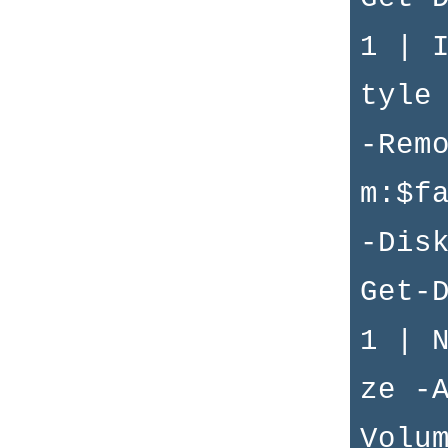
1 | 
tyle
-Rem
m:$f
-Dis
Get-
1 | 
ze -
Volu