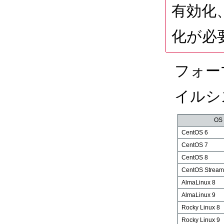
有効化
化が必
フォー
イルシ
OS
CentOS 6
CentOS 7
CentOS 8
CentOS Stream
AlmaLinux 8
AlmaLinux 9
Rocky Linux 8
Rocky Linux 9