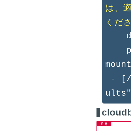
は、
くだ
dev
par
moun
- [/
ults
cloudb
注 意