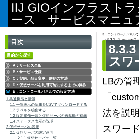
IIJ GIOインフラス
ース サービスマニュ
E：コントロールパネルで
8.3.3 LB custo
目次
8.3
目的から探す
スワ
A：サービス全般
B：サービス仕様
LBの管
C：契約、品目変更、解約の方法
D：仮想サーバを利用可能にするまでの操作
E：コントロールパネルでの設定方法
「cus
1.共通機能と情報
1.1 一覧表示の情報をCSVでダウンロードする
法を説明
1.2 ラベルを編集する
1.3 設定操作一覧と仮想サーバの再起動の有無
1.4 ステータス表示の説明
スワード
2.仮想サーバの設定
2.1 仮想サーバの設定画面
2.1.1 仮想サーバの一覧