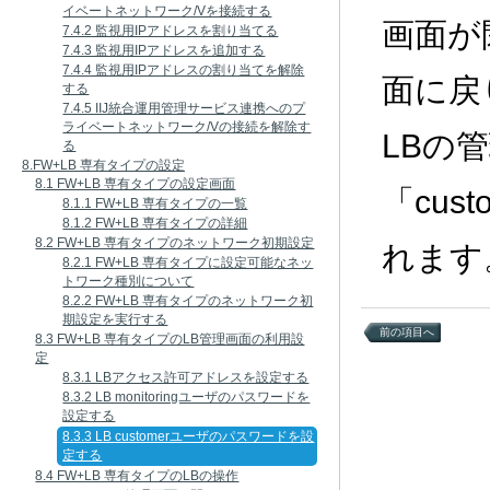
イベートネットワーク/Vを接続する
画面が
7.4.2 監視用IPアドレスを割り当てる
7.4.3 監視用IPアドレスを追加する
7.4.4 監視用IPアドレスの割り当てを解除
面に戻
する
7.4.5 IIJ統合運用管理サービス連携へのプ
ライベートネットワーク/Vの接続を解除す
LBの
る
8.FW+LB 専有タイプの設定
8.1 FW+LB 専有タイプの設定画面
「cu
8.1.1 FW+LB 専有タイプの一覧
8.1.2 FW+LB 専有タイプの詳細
8.2 FW+LB 専有タイプのネットワーク初期設定
れます
8.2.1 FW+LB 専有タイプに設定可能なネッ
トワーク種別について
8.2.2 FW+LB 専有タイプのネットワーク初
期設定を実行する
前の項目へ
8.3 FW+LB 専有タイプのLB管理画面の利用設
定
8.3.1 LBアクセス許可アドレスを設定する
8.3.2 LB monitoringユーザのパスワードを
設定する
8.3.3 LB customerユーザのパスワードを設
定する
8.4 FW+LB 専有タイプのLBの操作