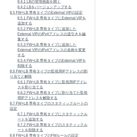
8.4.1 LBの管理画面を開く
8.4.2 LBをバージョンアップする
8.5 FW+LB 専有タイプのExternal VIPの設定
8.5.1 FW+LB 専有タイプにExternal VIPを
追加する
8.5.2 FW+LB 専有タイプに追加した
External VIPのIPv4アドレスの逆引きを編
集する
8.5.3 FW+LB 専有タイプに追加した
External VIPのIPv4アドレスの名称を変更
する
8.5.4 FW+LB 専有タイプのExternal VIPを
削除する
8.6 FW+LB 専有タイプの監視用IPアドレスの割
り当てと解除
8.6.1 FW+LB 専有タイプに監視用IPアドレ
スを割り当てる
8.6.2 FW+LB 専有タイプに割り当てた監視
用IPアドレスを解除する
8.7 FW+LB 専有タイプのスタティックルートの
設定
8.7.1 FW+LB 専有タイプにスタティックル
ートを追加する
8.7.2 FW+LB 専有タイプのスタティックル
ートを削除する
8.8 FW+LB 専有タイプのFWルールの設定