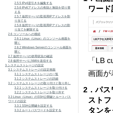
2.5.5 IPv4逆引きを編集する
ワード
2.5.6 IPv6アドレスの有効と無効を切り替
える
2.5.7 仮想サーバの監視用IPアドレスを割
り当てる
2.5.8 仮想サーバの監視用IPアドレスの割
り当てを解除する
2.6 コンソールへの接続
2.6.1 Linux（Linux）のコンソール画面を
開く
2.6.2 Windows Serverのコンソール画面を
開く
2.7 仮想サーバの使用状況の確認
「LB 
2.8 仮想サーバにNMIを送信する
3.システムストレージの設定
3.1 システムストレージの設定画面
画面が
3.1.1 システムストレージの一覧
3.1.2 システムストレージの詳細
3.2 システムストレージの取り付けと取り外し
2．パ
3.2.1 システムストレージを取り付ける
3.2.2 システムストレージを取り外す
3.3 Linux（Linux）のSSH公開鍵とルートパス
ストフ
ワードの設定
3.3.1 SSH公開鍵を設定する
タンを
3.3.2 ルートパスワードを設定する