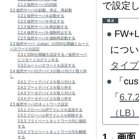
で設定
2.1.2 仮想サーバの詳細
2.2 仮想サーバの起動、停止、再起動
2.2.1 仮想サーバを起動する
補 足
2.2.2 仮想サーバを停止する
2.2.3 仮想サーバを再起動する
FW
2.2.4 仮想サーバを強制停止する
2.2.5 仮想サーバを強制再起動する
2.3 仮想サーバ（Linux）のSSH公開鍵とルート
につい
パスワードの設定
2.3.1 SSH公開鍵を設定する／仮想サーバ
にリモートログインする
タイプ
2.3.2 ルートパスワードを設定する
2.4 仮想サーバのデバイスの取り付けと取り外
し
「cu
2.4.1 ブートデバイスを取り付ける
2.4.2 ブートデバイスを取り外す
2.4.3 データデバイスを取り付ける
「
6.
2.4.4 データデバイスを取り外す
2.5 仮想サーバのネットワーク設定
（LB
2.5.1 グローバルIPアドレスを追加する
2.5.2 グローバルIPアドレスを削除する
2.5.3 プライベートネットワーク/Vに接続
する
2.5.4 プライベートネットワーク/Vを解除
1．画面
する