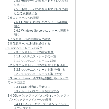
2.5.7 仮想サーバの監視用IPアドレスを割
り当てる
2.5.8 仮想サーバの監視用IPアドレスの割
り当てを解除する
2.6 コンソールへの接続
2.6.1 Linux（Linux）のコンソール画面を
開く
2.6.2 Windows Serverのコンソール画面を
開く
2.7 仮想サーバの使用状況の確認
2.8 仮想サーバにNMIを送信する
3.システムストレージの設定
3.1 システムストレージの設定画面
3.1.1 システムストレージの一覧
3.1.2 システムストレージの詳細
3.2 システムストレージの取り付けと取り外し
3.2.1 システムストレージを取り付ける
3.2.2 システムストレージを取り外す
3.3 Linux（Linux）のSSH公開鍵とルートパス
ワードの設定
3.3.1 SSH公開鍵を設定する
3.3.2 ルートパスワードを設定する
3.4 OSのバックアップ／オンラインバックアッ
プとバックアップイメージの展開
3.4.1 OSをバックアップ／オンラインバッ
クアップする