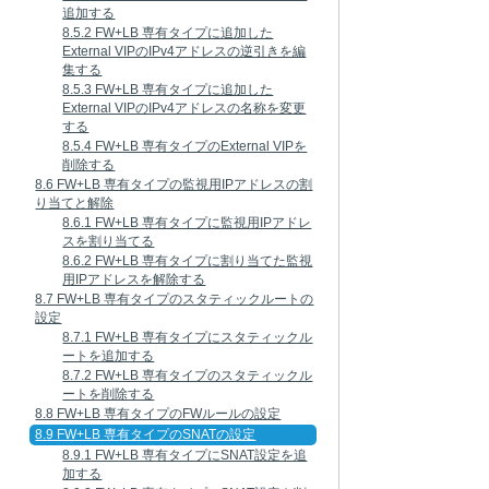
追加する
8.5.2 FW+LB 専有タイプに追加した
External VIPのIPv4アドレスの逆引きを編
集する
8.5.3 FW+LB 専有タイプに追加した
External VIPのIPv4アドレスの名称を変更
する
8.5.4 FW+LB 専有タイプのExternal VIPを
削除する
8.6 FW+LB 専有タイプの監視用IPアドレスの割
り当てと解除
8.6.1 FW+LB 専有タイプに監視用IPアドレ
スを割り当てる
8.6.2 FW+LB 専有タイプに割り当てた監視
用IPアドレスを解除する
8.7 FW+LB 専有タイプのスタティックルートの
設定
8.7.1 FW+LB 専有タイプにスタティックル
ートを追加する
8.7.2 FW+LB 専有タイプのスタティックル
ートを削除する
8.8 FW+LB 専有タイプのFWルールの設定
8.9 FW+LB 専有タイプのSNATの設定
8.9.1 FW+LB 専有タイプにSNAT設定を追
加する