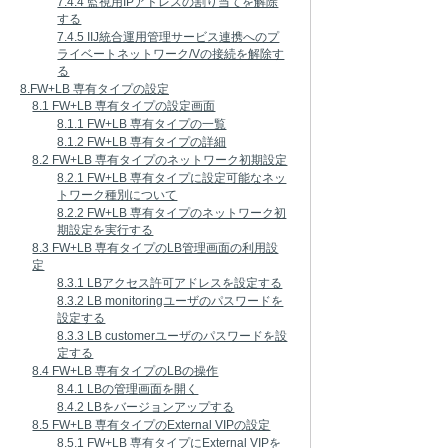
7.4.4 監視用IPアドレスの割り当てを解除
する
7.4.5 IIJ統合運用管理サービス連携へのプ
ライベートネットワーク/Vの接続を解除す
る
8.FW+LB 専有タイプの設定
8.1 FW+LB 専有タイプの設定画面
8.1.1 FW+LB 専有タイプの一覧
8.1.2 FW+LB 専有タイプの詳細
8.2 FW+LB 専有タイプのネットワーク初期設定
8.2.1 FW+LB 専有タイプに設定可能なネッ
トワーク種別について
8.2.2 FW+LB 専有タイプのネットワーク初
期設定を実行する
8.3 FW+LB 専有タイプのLB管理画面の利用設
定
8.3.1 LBアクセス許可アドレスを設定する
8.3.2 LB monitoringユーザのパスワードを
設定する
8.3.3 LB customerユーザのパスワードを設
定する
8.4 FW+LB 専有タイプのLBの操作
8.4.1 LBの管理画面を開く
8.4.2 LBをバージョンアップする
8.5 FW+LB 専有タイプのExternal VIPの設定
8.5.1 FW+LB 専有タイプにExternal VIPを