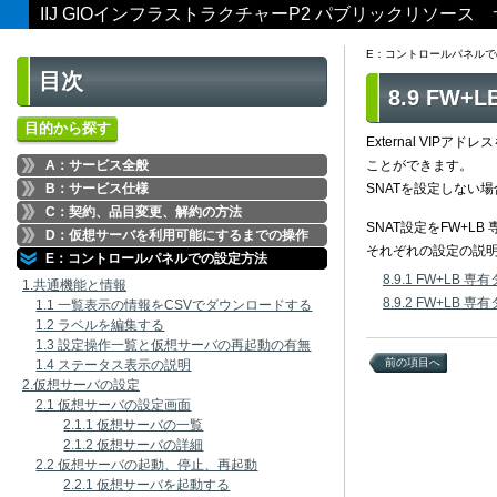
IIJ GIOインフラストラクチャーP2 パブリックリソー
E：コントロールパネルで
目次
8.9 FW
目的から探す
External VI
A：サービス全般
ことができます。
B：サービス仕様
SNATを設定しない
C：契約、品目変更、解約の方法
SNAT設定をFW+
D：仮想サーバを利用可能にするまでの操作
それぞれの設定の説
E：コントロールパネルでの設定方法
8.9.1 FW+LB
1.共通機能と情報
8.9.2 FW+LB
1.1 一覧表示の情報をCSVでダウンロードする
1.2 ラベルを編集する
1.3 設定操作一覧と仮想サーバの再起動の有無
前の項目へ
1.4 ステータス表示の説明
2.仮想サーバの設定
2.1 仮想サーバの設定画面
2.1.1 仮想サーバの一覧
2.1.2 仮想サーバの詳細
2.2 仮想サーバの起動、停止、再起動
2.2.1 仮想サーバを起動する