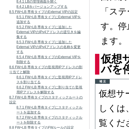
8.4.1 LBの管理画面を開く
8.4.2 LBをバージョンアップする
「ステ
8.5 FW+LB 専有タイプのExternal VIPの設定
8.5.1 FW+LB 専有タイプにExternal VIPを
追加する
す。停
8.5.2 FW+LB 専有タイプに追加した
External VIPのIPv4アドレスの逆引きを編
集する
ます。
8.5.3 FW+LB 専有タイプに追加した
External VIPのIPv4アドレスの名称を変更
する
仮想
8.5.4 FW+LB 専有タイプのExternal VIPを
削除する
バを
8.6 FW+LB 専有タイプの監視用IPアドレスの割
り当てと解除
8.6.1 FW+LB 専有タイプに監視用IPアドレ
補 足
スを割り当てる
8.6.2 FW+LB 専有タイプに割り当てた監視
仮想サ
用IPアドレスを解除する
8.7 FW+LB 専有タイプのスタティックルートの
設定
しくは
8.7.1 FW+LB 専有タイプにスタティックル
ートを追加する
8.7.2 FW+LB 専有タイプのスタティックル
覧くだ
ートを削除する
8.8 FW+LB 専有タイプのFWルールの設定