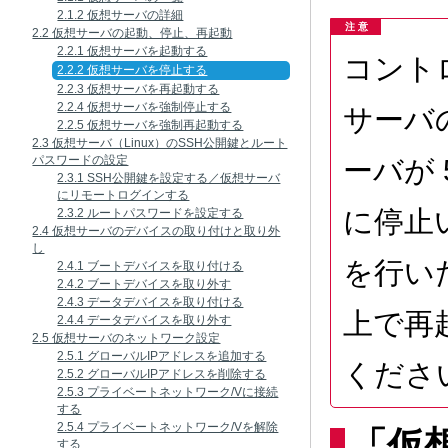
2.1.2 仮想サーバの詳細
注 意
2.2 仮想サーバの起動、停止、再起動
2.2.1 仮想サーバを起動する
コントロ
2.2.2 仮想サーバを停止する
2.2.3 仮想サーバを再起動する
2.2.4 仮想サーバを強制停止する
サーバ
2.2.5 仮想サーバを強制再起動する
2.3 仮想サーバ（Linux）のSSH公開鍵とルート
パスワードの設定
ーバが
2.3.1 SSH公開鍵を設定する／仮想サーバ
にリモートログインする
に停止
2.3.2 ルートパスワードを設定する
2.4 仮想サーバのデバイスの取り付けと取り外
し
を行い
2.4.1 ブートデバイスを取り付ける
2.4.2 ブートデバイスを取り外す
2.4.3 データデバイスを取り付ける
上で再
2.4.4 データデバイスを取り外す
2.5 仮想サーバのネットワーク設定
2.5.1 グローバルIPアドレスを追加する
くださ
2.5.2 グローバルIPアドレスを削除する
2.5.3 プライベートネットワーク/Vに接続
する
2.5.4 プライベートネットワーク/Vを解除
「仮
する