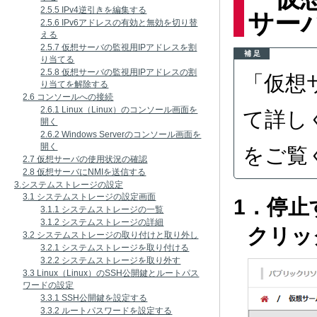
2.5.5 IPv4逆引きを編集する
サー
2.5.6 IPv6アドレスの有効と無効を切り替
える
2.5.7 仮想サーバの監視用IPアドレスを割
補 足
り当てる
2.5.8 仮想サーバの監視用IPアドレスの割
「仮想
り当てを解除する
2.6 コンソールへの接続
2.6.1 Linux（Linux）のコンソール画面を
て詳し
開く
2.6.2 Windows Serverのコンソール画面を
開く
をご覧
2.7 仮想サーバの使用状況の確認
2.8 仮想サーバにNMIを送信する
3.システムストレージの設定
3.1 システムストレージの設定画面
1．停
3.1.1 システムストレージの一覧
3.1.2 システムストレージの詳細
クリッ
3.2 システムストレージの取り付けと取り外し
3.2.1 システムストレージを取り付ける
3.2.2 システムストレージを取り外す
3.3 Linux（Linux）のSSH公開鍵とルートパス
ワードの設定
3.3.1 SSH公開鍵を設定する
3.3.2 ルートパスワードを設定する