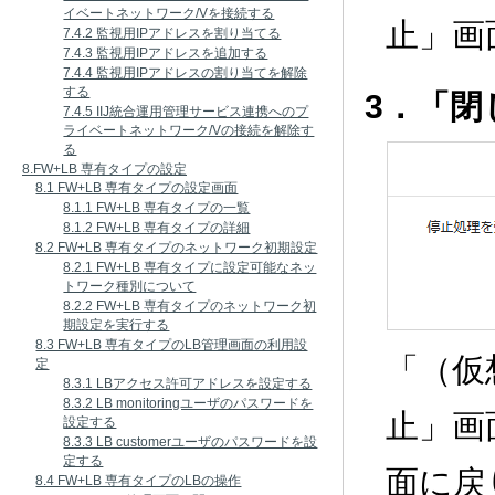
イベートネットワーク/Vを接続する
止」画
7.4.2 監視用IPアドレスを割り当てる
7.4.3 監視用IPアドレスを追加する
7.4.4 監視用IPアドレスの割り当てを解除
する
3．「
7.4.5 IIJ統合運用管理サービス連携へのプ
ライベートネットワーク/Vの接続を解除す
る
8.FW+LB 専有タイプの設定
8.1 FW+LB 専有タイプの設定画面
8.1.1 FW+LB 専有タイプの一覧
8.1.2 FW+LB 専有タイプの詳細
8.2 FW+LB 専有タイプのネットワーク初期設定
8.2.1 FW+LB 専有タイプに設定可能なネッ
トワーク種別について
8.2.2 FW+LB 専有タイプのネットワーク初
期設定を実行する
8.3 FW+LB 専有タイプのLB管理画面の利用設
「（仮
定
8.3.1 LBアクセス許可アドレスを設定する
8.3.2 LB monitoringユーザのパスワードを
止」画
設定する
8.3.3 LB customerユーザのパスワードを設
定する
面に戻
8.4 FW+LB 専有タイプのLBの操作