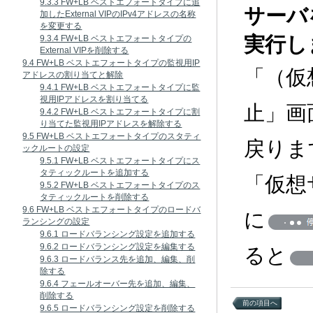
9.3.3 FW+LB ベストエフォートタイプに追
サーバ
加したExternal VIPのIPv4アドレスの名称
を変更する
実行し
9.3.4 FW+LB ベストエフォートタイプの
External VIPを削除する
9.4 FW+LB ベストエフォートタイプの監視用IP
「（仮
アドレスの割り当てと解除
9.4.1 FW+LB ベストエフォートタイプに監
視用IPアドレスを割り当てる
止」画
9.4.2 FW+LB ベストエフォートタイプに割
り当てた監視用IPアドレスを解除する
9.5 FW+LB ベストエフォートタイプのスタティ
戻りま
ックルートの設定
9.5.1 FW+LB ベストエフォートタイプにス
タティックルートを追加する
「仮想
9.5.2 FW+LB ベストエフォートタイプのス
タティックルートを削除する
9.6 FW+LB ベストエフォートタイプのロードバ
に
ランシングの設定
9.6.1 ロードバランシング設定を追加する
9.6.2 ロードバランシング設定を編集する
ると
9.6.3 ロードバランス先を追加、編集、削
除する
9.6.4 フェールオーバー先を追加、編集、
削除する
前の項目へ
9.6.5 ロードバランシング設定を削除する