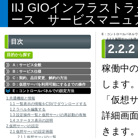
IIJ GIOインフラス
ース サービスマニュ
E：コントロールパネルで
2.2.2 仮想サーバを
目次
2.2
目的から探す
A：サービス全般
稼働中
B：サービス仕様
C：契約、品目変更、解約の方法
します
D：仮想サーバを利用可能にするまでの操作
E：コントロールパネルでの設定方法
「仮想
1.共通機能と情報
1.1 一覧表示の情報をCSVでダウンロードする
1.2 ラベルを編集する
詳細画
1.3 設定操作一覧と仮想サーバの再起動の有無
1.4 ステータス表示の説明
2.仮想サーバの設定
きます
2.1 仮想サーバの設定画面
2.1.1 仮想サーバの一覧