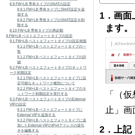
8.9 FW+LB 専有タイプのSNATの設定
8.9.1 FW+LB 専有タイプにSNAT設定を追
1．画
加する
8.9.2 FW+LB 専有タイプのSNAT設定を削
ます。
除する
8.10 FW+LB 専有タイプの再起動
9.FW+LB ベストエフォートタイプの設定
9.1 FW+LB ベストエフォートタイプの設定画面
9.1.1 FW+LB ベストエフォートタイプの一
覧
9.1.2 FW+LB ベストエフォートタイプの詳
細
9.2 FW+LB ベストエフォートタイプのネットワ
ーク初期設定
9.2.1 FW+LB ベストエフォートタイプに設
定可能なネットワーク種別について
9.2.2 FW+LB ベストエフォートタイプのネ
「（仮
ットワーク初期設定を実行する
9.3 FW+LB ベストエフォートタイプのExternal
VIPの設定
止」画
9.3.1 FW+LB ベストエフォートタイプに
External VIPを追加する
9.3.2 FW+LB ベストエフォートタイプに追
加したExternal VIPのIPv4アドレスの逆引
2．上
きを編集する