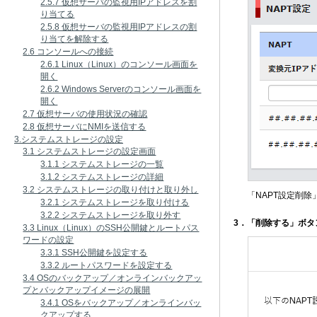
2.5.7 仮想サーバの監視用IPアドレスを割
り当てる
2.5.8 仮想サーバの監視用IPアドレスの割
り当てを解除する
2.6 コンソールへの接続
2.6.1 Linux（Linux）のコンソール画面を
開く
2.6.2 Windows Serverのコンソール画面を
開く
2.7 仮想サーバの使用状況の確認
2.8 仮想サーバにNMIを送信する
3.システムストレージの設定
3.1 システムストレージの設定画面
3.1.1 システムストレージの一覧
3.1.2 システムストレージの詳細
3.2 システムストレージの取り付けと取り外し
「NAPT設定削
3.2.1 システムストレージを取り付ける
3.2.2 システムストレージを取り外す
3．「削除する」ボタ
3.3 Linux（Linux）のSSH公開鍵とルートパス
ワードの設定
3.3.1 SSH公開鍵を設定する
3.3.2 ルートパスワードを設定する
3.4 OSのバックアップ／オンラインバックアッ
プとバックアップイメージの展開
3.4.1 OSをバックアップ／オンラインバッ
クアップする