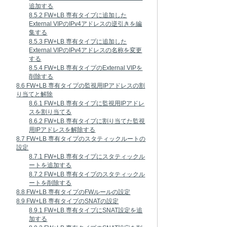
追加する
8.5.2 FW+LB 専有タイプに追加した
External VIPのIPv4アドレスの逆引きを編
集する
8.5.3 FW+LB 専有タイプに追加した
External VIPのIPv4アドレスの名称を変更
する
8.5.4 FW+LB 専有タイプのExternal VIPを
削除する
8.6 FW+LB 専有タイプの監視用IPアドレスの割
り当てと解除
8.6.1 FW+LB 専有タイプに監視用IPアドレ
スを割り当てる
8.6.2 FW+LB 専有タイプに割り当てた監視
用IPアドレスを解除する
8.7 FW+LB 専有タイプのスタティックルートの
設定
8.7.1 FW+LB 専有タイプにスタティックル
ートを追加する
8.7.2 FW+LB 専有タイプのスタティックル
ートを削除する
8.8 FW+LB 専有タイプのFWルールの設定
8.9 FW+LB 専有タイプのSNATの設定
8.9.1 FW+LB 専有タイプにSNAT設定を追
加する