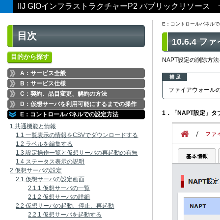
IIJ GIOインフラストラクチャーP2 パブリックリソー
E：コントロールパネルで
目次
10.6.4
目的から探す
NAPT設定の削除方
A：サービス全般
補 足
B：サービス仕様
ファイアウォール
C：契約、品目変更、解約の方法
D：仮想サーバを利用可能にするまでの操作
1．「NAPT設定」
E：コントロールパネルでの設定方法
1.共通機能と情報
1.1 一覧表示の情報をCSVでダウンロードする
1.2 ラベルを編集する
1.3 設定操作一覧と仮想サーバの再起動の有無
1.4 ステータス表示の説明
2.仮想サーバの設定
2.1 仮想サーバの設定画面
2.1.1 仮想サーバの一覧
2.1.2 仮想サーバの詳細
2.2 仮想サーバの起動、停止、再起動
2.2.1 仮想サーバを起動する