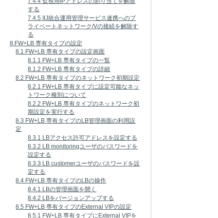
7.4.4 監視用IPアドレスの割り当てを解除
する
7.4.5 IIJ統合運用管理サービス連携へのプ
ライベートネットワーク/Vの接続を解除す
る
8.FW+LB 専有タイプの設定
8.1 FW+LB 専有タイプの設定画面
8.1.1 FW+LB 専有タイプの一覧
8.1.2 FW+LB 専有タイプの詳細
8.2 FW+LB 専有タイプのネットワーク初期設定
8.2.1 FW+LB 専有タイプに設定可能なネッ
トワーク種別について
8.2.2 FW+LB 専有タイプのネットワーク初
期設定を実行する
8.3 FW+LB 専有タイプのLB管理画面の利用設
定
8.3.1 LBアクセス許可アドレスを設定する
8.3.2 LB monitoringユーザのパスワードを
設定する
8.3.3 LB customerユーザのパスワードを設
定する
8.4 FW+LB 専有タイプのLBの操作
8.4.1 LBの管理画面を開く
8.4.2 LBをバージョンアップする
8.5 FW+LB 専有タイプのExternal VIPの設定
8.5.1 FW+LB 専有タイプにExternal VIPを