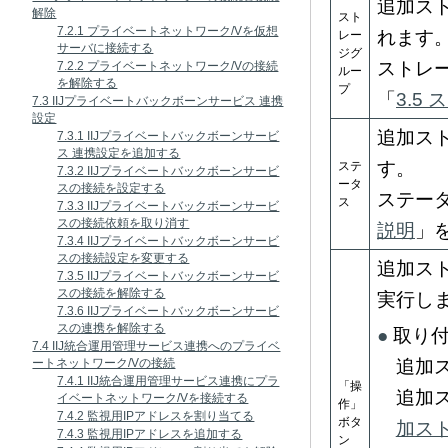
追加ス
解除
スト
7.2.1 プライベートネットワーク/Vを仮想
れます
レー
サーバに接続する
ジグ
ストレ
7.2.2 プライベートネットワーク/Vの接続
ルー
を解除する
プ
「
3.5
7.3 IIJプライベートバックボーンサービス 連携
設定
追加ス
7.3.1 IIJプライベートバックボーンサービ
ス 連携設定を追加する
す。
ステ
7.3.2 IIJプライベートバックボーンサービ
ータ
スの接続を設定する
ステー
ス
7.3.3 IIJプライベートバックボーンサービ
スの接続依頼を取り消す
説明
」
7.3.4 IIJプライベートバックボーンサービ
スの接続設定を変更する
追加ス
7.3.5 IIJプライベートバックボーンサービ
スの接続を解除する
実行し
7.3.6 IIJプライベートバックボーンサービ
スの連携を解除する
取り
7.4 IIJ統合運用管理サービス連携へのプライベ
ートネットワーク/Vの接続
追加
7.4.1 IIJ統合運用管理サービス連携にプラ
「操
追加
イベートネットワーク/Vを接続する
作」
7.4.2 監視用IPアドレスを割り当てる
ボタ
加ス
7.4.3 監視用IPアドレスを追加する
ン