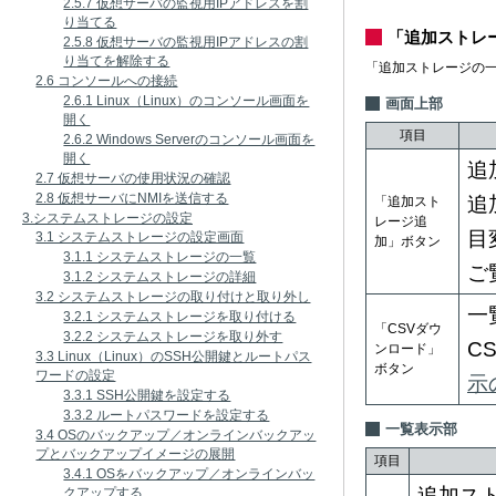
2.5.7 仮想サーバの監視用IPアドレスを割
り当てる
「追加ストレ
2.5.8 仮想サーバの監視用IPアドレスの割
り当てを解除する
「追加ストレージの
2.6 コンソールへの接続
2.6.1 Linux（Linux）のコンソール画面を
画面上部
開く
項目
2.6.2 Windows Serverのコンソール画面を
開く
追
2.7 仮想サーバの使用状況の確認
2.8 仮想サーバにNMIを送信する
追
「追加スト
3.システムストレージの設定
レージ追
目
3.1 システムストレージの設定画面
加」ボタン
3.1.1 システムストレージの一覧
ご
3.1.2 システムストレージの詳細
3.2 システムストレージの取り付けと取り外し
一
3.2.1 システムストレージを取り付ける
「CSVダウ
3.2.2 システムストレージを取り外す
C
ンロード」
3.3 Linux（Linux）のSSH公開鍵とルートパス
ボタン
ワードの設定
示
3.3.1 SSH公開鍵を設定する
3.3.2 ルートパスワードを設定する
一覧表示部
3.4 OSのバックアップ／オンラインバックアッ
プとバックアップイメージの展開
項目
3.4.1 OSをバックアップ／オンラインバッ
追加ス
クアップする