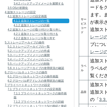
3.4.2 バックアップイメージを展開する
ードを
3.5 OSの初期化
4.追加ストレージの設定
ます。
4.1 追加ストレージの設定画面
サー
4.1.1 追加ストレージの一覧
が表示
ビス
4.1.2 追加ストレージの詳細
コー
追加ス
4.2 追加ストレージの取り付けと取り外し
ド
4.2.1 追加ストレージを取り付ける
レージ
4.2.2 追加ストレージを取り外す
5.ストレージアーカイブの操作
プにつ
5.1 ストレージアーカイブの一覧
5.2 バックアップイメージの作成
レージ
5.3 バックアップイメージの展開
5.4 バックアップイメージのコピー
追加ス
5.5 バックアップイメージの削除
ラベ
ラベル
5.6 ストレージアーカイブの使用状況の確認
ル
6.グローバルネットワークの操作
覧くだ
6.1 グローバルネットワークの操作画面
6.2 グローバルIPアドレスの使用状況の確認
追加ス
7.プライベートネットワークの設定
7.1 プライベートネットワークの設定画面
追加ス
品目
7.1.1 プライベートネットワークの操作画
面
の「
3.
7.1.2 プライベートネットワークの詳細
7.2 プライベートネットワーク/Vの接続と接続