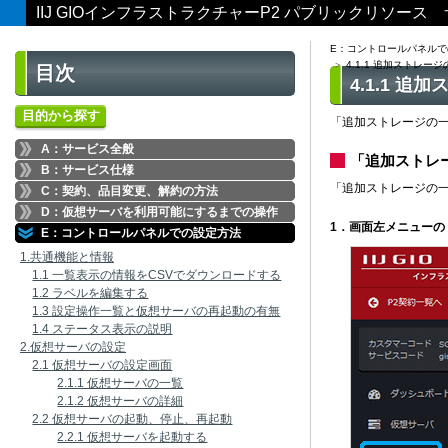
IIJ GIOインフラストラクチャーP2 パブリックリソー
E：コントロールパネルで
4.1.1 追加ストレー
目次
4.1.1 
目的から探す
「追加ストレージの
A：サービス全般
「追加ストレ
B：サービス仕様
「追加ストレージの
C：契約、品目変更、解約の方法
D：仮想サーバを利用可能にするまでの操作
1．画面左メニュー
E：コントロールパネルでの設定方法
1.共通機能と情報
1.1 一覧表示の情報をCSVでダウンロードする
1.2 ラベルを編集する
1.3 設定操作一覧と仮想サーバの再起動の有無
1.4 ステータス表示の説明
2.仮想サーバの設定
2.1 仮想サーバの設定画面
2.1.1 仮想サーバの一覧
2.1.2 仮想サーバの詳細
2.2 仮想サーバの起動、停止、再起動
2.2.1 仮想サーバを起動する